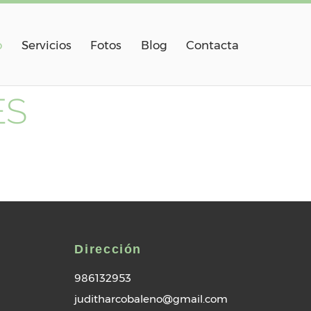
o
Servicios
Fotos
Blog
Contacta
ES
Dirección
986132953
juditharcobaleno@gmail.com